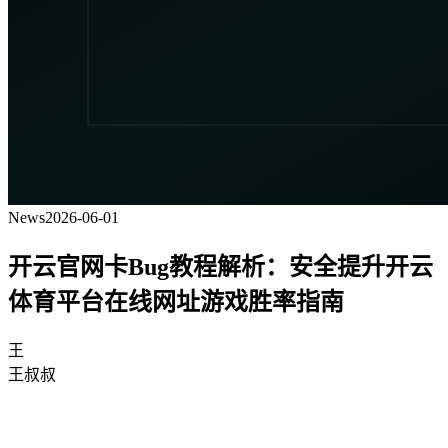
News
2026-06-01
开云官网卡Bug教程解析：安全提升开云
体育平台在线网址游戏胜率指南
王
王叔叔