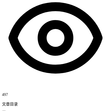
497
文章目录