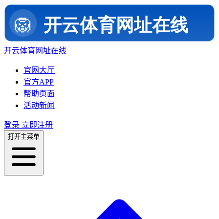
开云体育网址在线
官网大厅
官方APP
帮助页面
活动新闻
登录
立即注册
打开主菜单