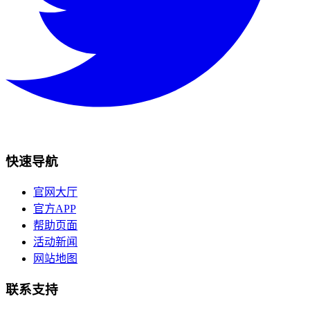
快速导航
官网大厅
官方APP
帮助页面
活动新闻
网站地图
联系支持