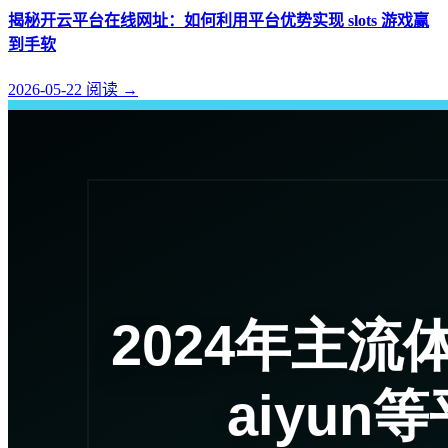
揭秘开云平台在线网址：如何利用平台优势实现 slots 游戏赢
到手软
2026-05-22
阅读
→