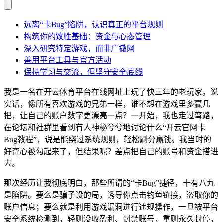
远离“卡Bug”陷阱，认识真正的平台规则
构筑你的致胜基础：资金与心态管理
深入研究特定游戏，而非广撒网
善用平台工具与官方活动
保持学习与交流，但坚守安全底线
我是一名在开云体育平台在线网址上玩了快三年的老玩家。说
实话，像所有喜欢游戏的兄弟一样，谁不想在游戏里多赢几
把，让自己的账户数字更漂亮一点？一开始，我也走过弯路，
在论坛和社群里看到有人神秘兮兮地讨论什么“开云官网卡
Bug教程”，说是能绕过系统规则，轻松刷分赢钱。我当时的
好奇心被勾起来了，但结果呢？差点把自己的账号和资金搭进
去。
那次经历让我彻底明白，那些所谓的“卡Bug”捷径，十有八九
是陷阱。要么是骗子设的局，诱导你点击钓鱼链接，盗取你的
账户信息；要么就是利用游戏漏洞进行违规操作，一旦被平台
安全系统检测到，轻则没收盈利、封禁账号，重则永久封停，