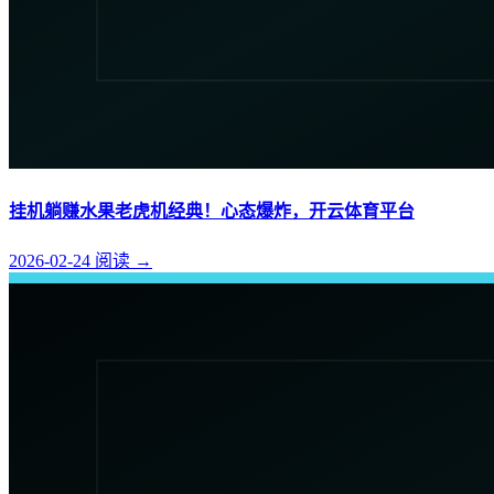
挂机躺赚水果老虎机经典！心态爆炸，开云体育平台
2026-02-24
阅读
→