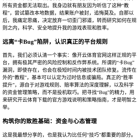
所有资金都无法取出。我身边就有朋友因为听信了这种“教
程”，尝试篡改本地数据，结果账户被封，追悔莫及。自那以
后，我痛定思痛，决定放弃一切歪门邪道，转而研究如何在规
则之内，科学、安全地提升我的游戏表现和胜率。
远离“卡Bug”陷阱，认识真正的平台规则
首先，我们必须认清一个事实：像开云体育官网这样正规的平
台，拥有极其严密的风险控制和反作弊系统。所谓的“卡Bug”
漏洞，即使存在，也会在极短时间内被技术团队修复。流传在
外的“教程”，基本可以认定为过时信息或骗局。真正的“胜率
提升”，源自于对游戏规则、赔率算法的深度理解，以及科学
的资金管理策略，而不是投机取巧。把寻找“Bug”的精力，用
来研究开云体育下载的官方游戏说明和策略指南，才是明智之
举。
构筑你的致胜基础：资金与心态管理
这是我最想分享的，也是我认为比任何“技巧”都重要的部分。