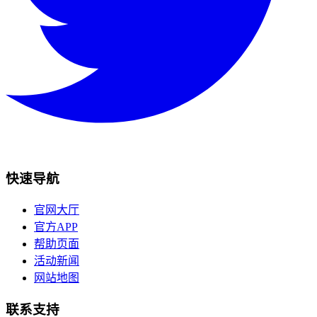
快速导航
官网大厅
官方APP
帮助页面
活动新闻
网站地图
联系支持