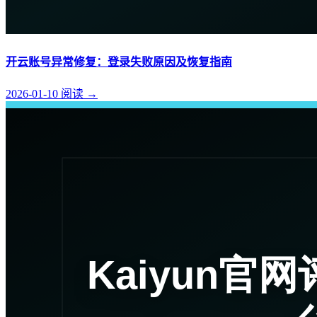
开云账号异常修复：登录失败原因及恢复指南
2026-01-10
阅读
→