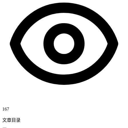
167
文章目录