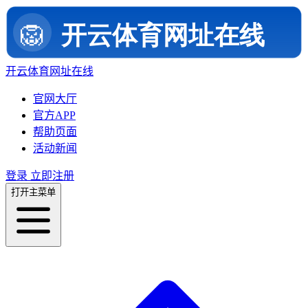
开云体育网址在线
官网大厅
官方APP
帮助页面
活动新闻
登录
立即注册
打开主菜单